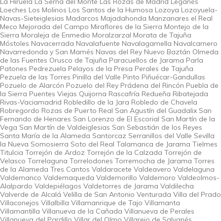
La Hiruela La Serna del Monte Las Rozas de Madrid Leganés
Loeches Los Molinos Los Santos de la Humosa Lozoya Lozoyuela-
Navas-Sieteiglesias Madarcos Majadahonda Manzanares el Real
Meco Mejorada del Campo Miraflores de la Sierra Montejo de la
Sierra Moraleja de Enmedio Moralzarzal Morata de Tajuña
Móstoles Navacerrada Navalafuente Navalagamella Navalcarnero
Navarredonda y San Mamés Navas del Rey Nuevo Baztán Olmeda
de las Fuentes Orusco de Tajuña Paracuellos de Jarama Parla
Patones Pedrezuela Pelayos de la Presa Perales de Tajuña
Pezuela de las Torres Pinilla del Valle Pinto Piñuécar-Gandullas
Pozuelo de Alarcón Pozuelo del Rey Prádena del Rincón Puebla de
la Sierra Puentes Viejas Quijorna Rascafría Redueña Ribatejada
Rivas-Vaciamadrid Robledillo de la Jara Robledo de Chavela
Robregordo Rozas de Puerto Real San Agustín del Guadalix San
Fernando de Henares San Lorenzo de El Escorial San Martín de la
Vega San Martín de Valdeiglesias San Sebastián de los Reyes
Santa María de la Alameda Santorcaz Serranillos del Valle Sevilla
la Nueva Somosierra Soto del Real Talamanca de Jarama Tielmes
Titulcia Torrejón de Ardoz Torrejón de la Calzada Torrejón de
Velasco Torrelaguna Torrelodones Torremocha de Jarama Torres
de la Alameda Tres Cantos Valdaracete Valdeavero Valdelaguna
Valdemanco Valdemaqueda Valdemorillo Valdemoro Valdeolmos-
Alalpardo Valdepiélagos Valdetorres de Jarama Valdilecha
Valverde de Alcalá Velilla de San Antonio Venturada Villa del Prado
Villaconejos Villalbilla Villamanrique de Tajo Villamanta
Villamantilla Villanueva de la Cañada Villanueva de Perales
Villanueva del Pardillo Villar del Olmo Villarejo de Salvanés