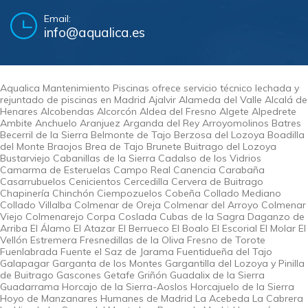
Email:
info@aqualica.es
Aqualica Mantenimiento Piscinas ofrece servicio técnico lechada y
rejuntado de piscinas en Madrid Ajalvir Alameda del Valle Alcalá de
Henares Alcobendas Alcorcón Aldea del Fresno Algete Alpedrete
Ambite Anchuelo Aranjuez Arganda del Rey Arroyomolinos Batres
Becerril de la Sierra Belmonte de Tajo Berzosa del Lozoya Boadilla
del Monte Braojos Brea de Tajo Brunete Buitrago del Lozoya
Bustarviejo Cabanillas de la Sierra Cadalso de los Vidrios
Camarma de Esteruelas Campo Real Canencia Carabaña
Casarrubuelos Cenicientos Cercedilla Cervera de Buitrago
Chapinería Chinchón Ciempozuelos Cobeña Collado Mediano
Collado Villalba Colmenar de Oreja Colmenar del Arroyo Colmenar
Viejo Colmenarejo Corpa Coslada Cubas de la Sagra Daganzo de
Arriba El Álamo El Atazar El Berrueco El Boalo El Escorial El Molar El
Vellón Estremera Fresnedillas de la Oliva Fresno de Torote
Fuenlabrada Fuente el Saz de Jarama Fuentidueña del Tajo
Galapagar Garganta de los Montes Gargantilla del Lozoya y Pinilla
de Buitrago Gascones Getafe Griñón Guadalix de la Sierra
Guadarrama Horcajo de la Sierra-Aoslos Horcajuelo de la Sierra
Hoyo de Manzanares Humanes de Madrid La Acebeda La Cabrera