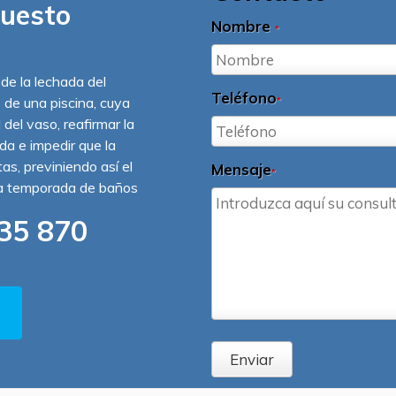
puesto
Nombre
*
 de la lechada del
Teléfono
o de una piscina, cuya
*
 del vaso, reafirmar la
ída e impedir que la
s, previniendo así el
Mensaje
*
la temporada de baños
35 870
Enviar