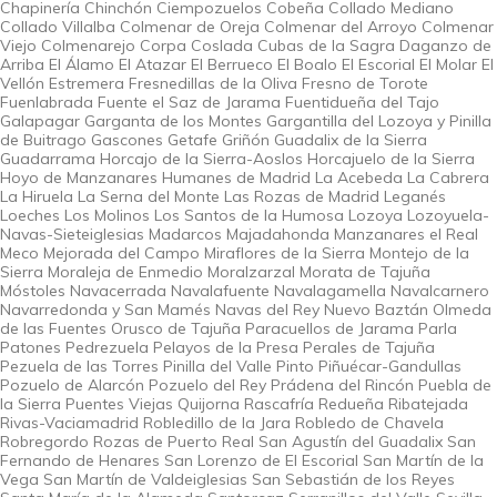
Chapinería Chinchón Ciempozuelos Cobeña Collado Mediano
Collado Villalba Colmenar de Oreja Colmenar del Arroyo Colmenar
Viejo Colmenarejo Corpa Coslada Cubas de la Sagra Daganzo de
Arriba El Álamo El Atazar El Berrueco El Boalo El Escorial El Molar El
Vellón Estremera Fresnedillas de la Oliva Fresno de Torote
Fuenlabrada Fuente el Saz de Jarama Fuentidueña del Tajo
Galapagar Garganta de los Montes Gargantilla del Lozoya y Pinilla
de Buitrago Gascones Getafe Griñón Guadalix de la Sierra
Guadarrama Horcajo de la Sierra-Aoslos Horcajuelo de la Sierra
Hoyo de Manzanares Humanes de Madrid La Acebeda La Cabrera
La Hiruela La Serna del Monte Las Rozas de Madrid Leganés
Loeches Los Molinos Los Santos de la Humosa Lozoya Lozoyuela-
Navas-Sieteiglesias Madarcos Majadahonda Manzanares el Real
Meco Mejorada del Campo Miraflores de la Sierra Montejo de la
Sierra Moraleja de Enmedio Moralzarzal Morata de Tajuña
Móstoles Navacerrada Navalafuente Navalagamella Navalcarnero
Navarredonda y San Mamés Navas del Rey Nuevo Baztán Olmeda
de las Fuentes Orusco de Tajuña Paracuellos de Jarama Parla
Patones Pedrezuela Pelayos de la Presa Perales de Tajuña
Pezuela de las Torres Pinilla del Valle Pinto Piñuécar-Gandullas
Pozuelo de Alarcón Pozuelo del Rey Prádena del Rincón Puebla de
la Sierra Puentes Viejas Quijorna Rascafría Redueña Ribatejada
Rivas-Vaciamadrid Robledillo de la Jara Robledo de Chavela
Robregordo Rozas de Puerto Real San Agustín del Guadalix San
Fernando de Henares San Lorenzo de El Escorial San Martín de la
Vega San Martín de Valdeiglesias San Sebastián de los Reyes