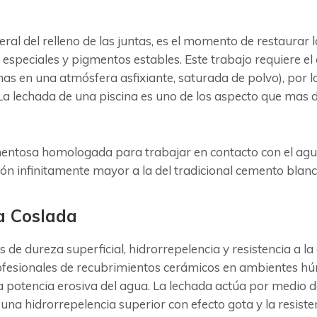
neral del relleno de las juntas, es el momento de restaura
 especiales y pigmentos estables. Este trabajo requiere el
as en una atmósfera asfixiante, saturada de polvo), por 
a lechada de una piscina es uno de los aspecto que mas de
mentosa homologada para trabajar en contacto con el agua
ón infinitamente mayor a la del tradicional cemento bla
a Coslada
s de dureza superficial, hidrorrepelencia y resistencia a 
profesionales de recubrimientos cerámicos en ambientes h
la potencia erosiva del agua. La lechada actúa por medio 
 una hidrorrepelencia superior con efecto gota y la resisten