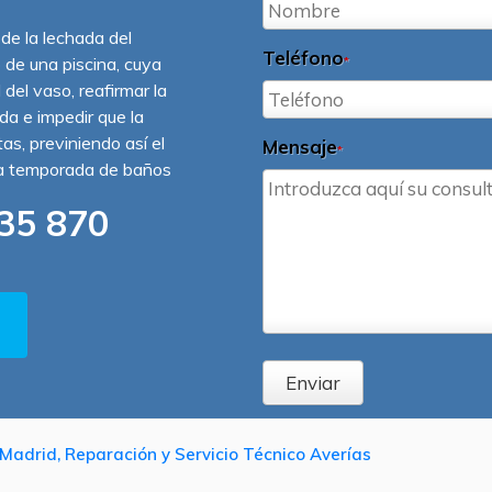
 de la lechada del
Teléfono
o de una piscina, cuya
*
 del vaso, reafirmar la
ída e impedir que la
s, previniendo así el
Mensaje
*
la temporada de baños
35 870
Enviar
Madrid, Reparación y Servicio Técnico Averías