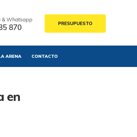
o & Whatsapp
PRESUPUESTO
35 870
LA ARENA
CONTACTO
a en