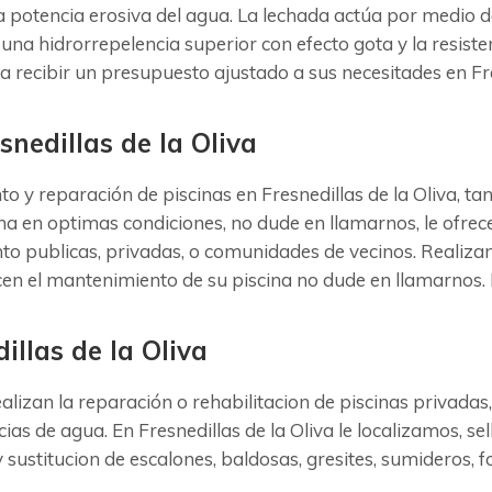
la potencia erosiva del agua. La lechada actúa por medio 
 una hidrorrepelencia superior con efecto gota y la resisten
 recibir un presupuesto ajustado a sus necesitades en Fres
nedillas de la Oliva
 reparación de piscinas en Fresnedillas de la Oliva, tan
ina en optimas condiciones, no dude en llamarnos, le ofre
nto publicas, privadas, o comunidades de vecinos. Realiz
ealicen el mantenimiento de su piscina no dude en llamarno
illas de la Oliva
realizan la reparación o rehabilitacion de piscinas privada
ias de agua. En Fresnedillas de la Oliva le localizamos, s
sustitucion de escalones, baldosas, gresites, sumideros, f