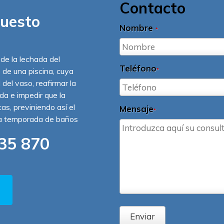
Contacto
puesto
Nombre
*
 de la lechada del
Teléfono
o de una piscina, cuya
*
 del vaso, reafirmar la
ída e impedir que la
s, previniendo así el
Mensaje
*
la temporada de baños
35 870
Enviar