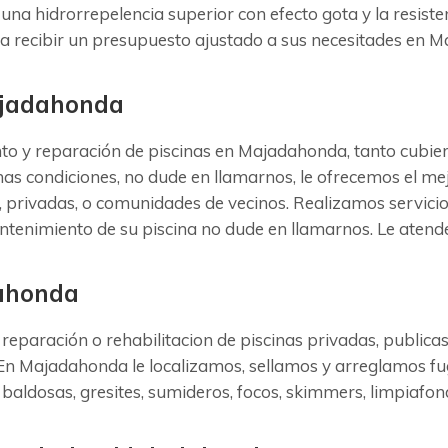
 una hidrorrepelencia superior con efecto gota y la resisten
ra recibir un presupuesto ajustado a sus necesitades en 
ajadahonda
y reparación de piscinas en Majadahonda, tanto cubiert
mas condiciones, no dude en llamarnos, le ofrecemos el me
s, privadas, o comunidades de vecinos. Realizamos servici
mantenimiento de su piscina no dude en llamarnos. Le ate
dahonda
reparación o rehabilitacion de piscinas privadas, public
 En Majadahonda le localizamos, sellamos y arreglamos fu
 baldosas, gresites, sumideros, focos, skimmers, limpiafond