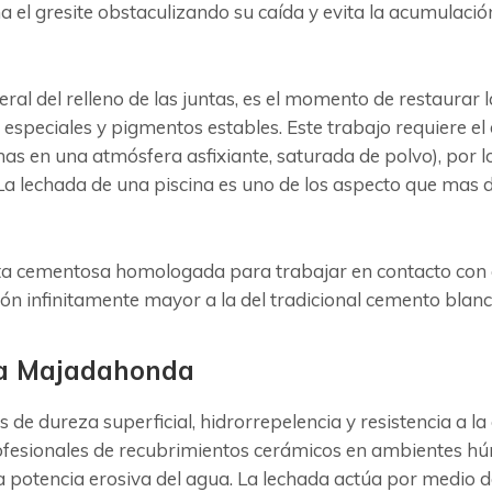
a el gresite obstaculizando su caída y evita la acumulación
neral del relleno de las juntas, es el momento de restaura
 especiales y pigmentos estables. Este trabajo requiere el
as en una atmósfera asfixiante, saturada de polvo), por 
a lechada de una piscina es uno de los aspecto que mas de
ta cementosa homologada para trabajar en contacto con e
ón infinitamente mayor a la del tradicional cemento bla
da Majadahonda
s de dureza superficial, hidrorrepelencia y resistencia a 
profesionales de recubrimientos cerámicos en ambientes h
la potencia erosiva del agua. La lechada actúa por medio 