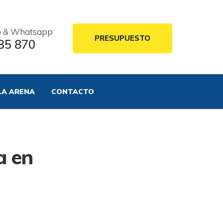
o & Whatsapp
PRESUPUESTO
35 870
LA ARENA
CONTACTO
a en