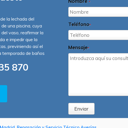
Nombre
*
 de la lechada del
Teléfono
o de una piscina, cuya
*
 del vaso, reafirmar la
ída e impedir que la
s, previniendo así el
Mensaje
*
la temporada de baños
35 870
Enviar
Madrid, Reparación y Servicio Técnico Averías