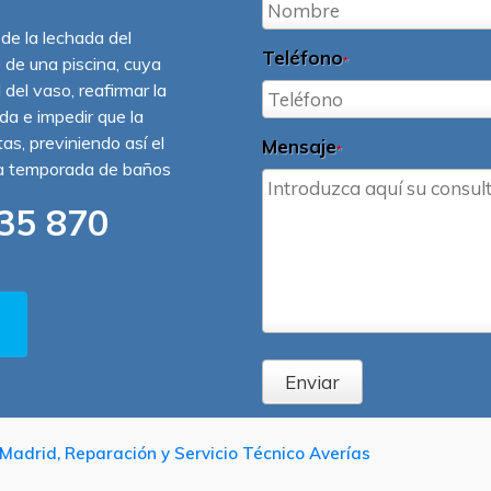
 de la lechada del
Teléfono
o de una piscina, cuya
*
 del vaso, reafirmar la
ída e impedir que la
s, previniendo así el
Mensaje
*
la temporada de baños
35 870
Enviar
Madrid, Reparación y Servicio Técnico Averías