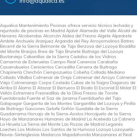
info@aqualica.es
Aqualica Mantenimiento Piscinas ofrece servicio técnico lechada y
rejuntado de piscinas en Madrid Ajalvir Alameda del Valle Alcalá de
Henares Alcobendas Alcorcón Aldea del Fresno Algete Alpedrete
Ambite Anchuelo Aranjuez Arganda del Rey Arroyomolinos Batres
Becerril de la Sierra Belmonte de Tajo Berzosa del Lozoya Boadilla
del Monte Braojos Brea de Tajo Brunete Buitrago del Lozoya
Bustarviejo Cabanillas de la Sierra Cadalso de los Vidrios
Camarma de Esteruelas Campo Real Canencia Carabaña
Casarrubuelos Cenicientos Cercedilla Cervera de Buitrago
Chapinería Chinchón Ciempozuelos Cobeña Collado Mediano
Collado Villalba Colmenar de Oreja Colmenar del Arroyo Colmenar
Viejo Colmenarejo Corpa Coslada Cubas de la Sagra Daganzo de
Arriba El Álamo El Atazar El Berrueco El Boalo El Escorial El Molar El
Vellón Estremera Fresnedillas de la Oliva Fresno de Torote
Fuenlabrada Fuente el Saz de Jarama Fuentidueña del Tajo
Galapagar Garganta de los Montes Gargantilla del Lozoya y Pinilla
de Buitrago Gascones Getafe Griñón Guadalix de la Sierra
Guadarrama Horcajo de la Sierra-Aoslos Horcajuelo de la Sierra
Hoyo de Manzanares Humanes de Madrid La Acebeda La Cabrera
La Hiruela La Serna del Monte Las Rozas de Madrid Leganés
Loeches Los Molinos Los Santos de la Humosa Lozoya Lozoyuela-
Navas-Sieteiglesias Madarcos Majadahonda Manzanares el Real