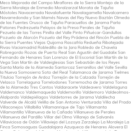
Meco Mejorada del Campo Miraflores de la Sierra Montejo de la
Sierra Moraleja de Enmedio Moralzarzal Morata de Tajuña
Móstoles Navacerrada Navalafuente Navalagamella Navalcarnero
Navarredonda y San Mamés Navas del Rey Nuevo Baztán Olmeda
de las Fuentes Orusco de Tajuña Paracuellos de Jarama Parla
Patones Pedrezuela Pelayos de la Presa Perales de Tajuña
Pezuela de las Torres Pinilla del Valle Pinto Piñuécar-Gandullas
Pozuelo de Alarcón Pozuelo del Rey Prádena del Rincón Puebla de
la Sierra Puentes Viejas Quijorna Rascafría Redueña Ribatejada
Rivas-Vaciamadrid Robledillo de la Jara Robledo de Chavela
Robregordo Rozas de Puerto Real San Agustín del Guadalix San
Fernando de Henares San Lorenzo de El Escorial San Martín de la
Vega San Martín de Valdeiglesias San Sebastián de los Reyes
Santa María de la Alameda Santorcaz Serranillos del Valle Sevilla
la Nueva Somosierra Soto del Real Talamanca de Jarama Tielmes
Titulcia Torrejón de Ardoz Torrejón de la Calzada Torrejón de
Velasco Torrelaguna Torrelodones Torremocha de Jarama Torres
de la Alameda Tres Cantos Valdaracete Valdeavero Valdelaguna
Valdemanco Valdemaqueda Valdemorillo Valdemoro Valdeolmos-
Alalpardo Valdepiélagos Valdetorres de Jarama Valdilecha
Valverde de Alcalá Velilla de San Antonio Venturada Villa del Prado
Villaconejos Villalbilla Villamanrique de Tajo Villamanta
Villamantilla Villanueva de la Cañada Villanueva de Perales
Villanueva del Pardillo Villar del Olmo Villarejo de Salvanés
Villaviciosa de Odón Villavieja del Lozoya Zarzalejo La Moraleja La
Finca Somosaguas Guadalajara Azuqueca de Henares Alovera El