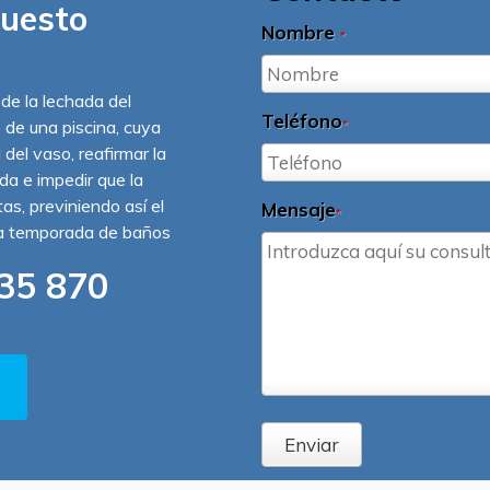
puesto
Nombre
*
 de la lechada del
Teléfono
o de una piscina, cuya
*
 del vaso, reafirmar la
ída e impedir que la
s, previniendo así el
Mensaje
*
la temporada de baños
35 870
Enviar