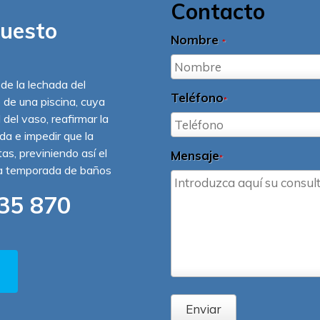
Contacto
puesto
Nombre
*
 de la lechada del
Teléfono
o de una piscina, cuya
*
 del vaso, reafirmar la
ída e impedir que la
s, previniendo así el
Mensaje
*
la temporada de baños
35 870
Enviar