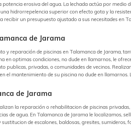
la potencia erosiva del agua. La lechada actúa por medio 
 una hidrorrepelencia superior con efecto gota y la resisten
ra recibir un presupuesto ajustado a sus necesitades en 
alamanca de Jarama
 y reparación de piscinas en Talamanca de Jarama, tanto
ina en optimas condiciones, no dude en llamarnos, le ofre
nto publicas, privadas, o comunidades de vecinos. Realiz
icen el mantenimiento de su piscina no dude en llamarnos
anca de Jarama
izan la reparación o rehabilitacion de piscinas privadas
cias de agua. En Talamanca de Jarama le localizamos, sel
sustitucion de escalones, baldosas, gresites, sumideros, f