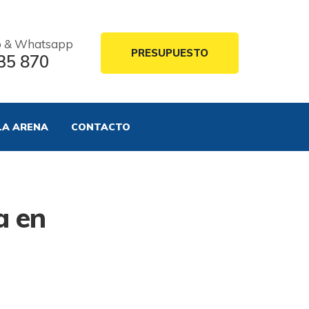
o & Whatsapp
PRESUPUESTO
35 870
LA ARENA
CONTACTO
a en