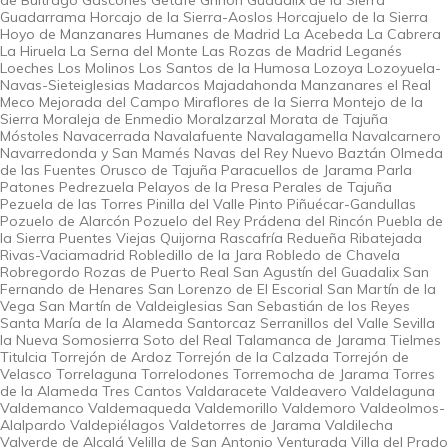
Guadarrama Horcajo de la Sierra-Aoslos Horcajuelo de la Sierra
Hoyo de Manzanares Humanes de Madrid La Acebeda La Cabrera
La Hiruela La Serna del Monte Las Rozas de Madrid Leganés
Loeches Los Molinos Los Santos de la Humosa Lozoya Lozoyuela-
Navas-Sieteiglesias Madarcos Majadahonda Manzanares el Real
Meco Mejorada del Campo Miraflores de la Sierra Montejo de la
Sierra Moraleja de Enmedio Moralzarzal Morata de Tajuña
Móstoles Navacerrada Navalafuente Navalagamella Navalcarnero
Navarredonda y San Mamés Navas del Rey Nuevo Baztán Olmeda
de las Fuentes Orusco de Tajuña Paracuellos de Jarama Parla
Patones Pedrezuela Pelayos de la Presa Perales de Tajuña
Pezuela de las Torres Pinilla del Valle Pinto Piñuécar-Gandullas
Pozuelo de Alarcón Pozuelo del Rey Prádena del Rincón Puebla de
la Sierra Puentes Viejas Quijorna Rascafría Redueña Ribatejada
Rivas-Vaciamadrid Robledillo de la Jara Robledo de Chavela
Robregordo Rozas de Puerto Real San Agustín del Guadalix San
Fernando de Henares San Lorenzo de El Escorial San Martín de la
Vega San Martín de Valdeiglesias San Sebastián de los Reyes
Santa María de la Alameda Santorcaz Serranillos del Valle Sevilla
la Nueva Somosierra Soto del Real Talamanca de Jarama Tielmes
Titulcia Torrejón de Ardoz Torrejón de la Calzada Torrejón de
Velasco Torrelaguna Torrelodones Torremocha de Jarama Torres
de la Alameda Tres Cantos Valdaracete Valdeavero Valdelaguna
Valdemanco Valdemaqueda Valdemorillo Valdemoro Valdeolmos-
Alalpardo Valdepiélagos Valdetorres de Jarama Valdilecha
Valverde de Alcalá Velilla de San Antonio Venturada Villa del Prado