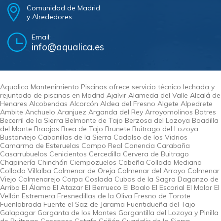
Comunidad de Madrid
y Alrededores
Email:
info@aqualica.es
Aqualica Mantenimiento Piscinas ofrece servicio técnico lechada y
rejuntado de piscinas en Madrid Ajalvir Alameda del Valle Alcalá de
Henares Alcobendas Alcorcón Aldea del Fresno Algete Alpedrete
Ambite Anchuelo Aranjuez Arganda del Rey Arroyomolinos Batres
Becerril de la Sierra Belmonte de Tajo Berzosa del Lozoya Boadilla
del Monte Braojos Brea de Tajo Brunete Buitrago del Lozoya
Bustarviejo Cabanillas de la Sierra Cadalso de los Vidrios
Camarma de Esteruelas Campo Real Canencia Carabaña
Casarrubuelos Cenicientos Cercedilla Cervera de Buitrago
Chapinería Chinchón Ciempozuelos Cobeña Collado Mediano
Collado Villalba Colmenar de Oreja Colmenar del Arroyo Colmenar
Viejo Colmenarejo Corpa Coslada Cubas de la Sagra Daganzo de
Arriba El Álamo El Atazar El Berrueco El Boalo El Escorial El Molar El
Vellón Estremera Fresnedillas de la Oliva Fresno de Torote
Fuenlabrada Fuente el Saz de Jarama Fuentidueña del Tajo
Galapagar Garganta de los Montes Gargantilla del Lozoya y Pinilla
de Buitrago Gascones Getafe Griñón Guadalix de la Sierra