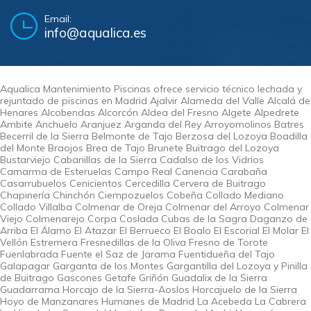
Email:
info@aqualica.es
Aqualica Mantenimiento Piscinas ofrece servicio técnico lechada y
rejuntado de piscinas en Madrid Ajalvir Alameda del Valle Alcalá de
Henares Alcobendas Alcorcón Aldea del Fresno Algete Alpedrete
Ambite Anchuelo Aranjuez Arganda del Rey Arroyomolinos Batres
Becerril de la Sierra Belmonte de Tajo Berzosa del Lozoya Boadilla
del Monte Braojos Brea de Tajo Brunete Buitrago del Lozoya
Bustarviejo Cabanillas de la Sierra Cadalso de los Vidrios
Camarma de Esteruelas Campo Real Canencia Carabaña
Casarrubuelos Cenicientos Cercedilla Cervera de Buitrago
Chapinería Chinchón Ciempozuelos Cobeña Collado Mediano
Collado Villalba Colmenar de Oreja Colmenar del Arroyo Colmenar
Viejo Colmenarejo Corpa Coslada Cubas de la Sagra Daganzo de
Arriba El Álamo El Atazar El Berrueco El Boalo El Escorial El Molar El
Vellón Estremera Fresnedillas de la Oliva Fresno de Torote
Fuenlabrada Fuente el Saz de Jarama Fuentidueña del Tajo
Galapagar Garganta de los Montes Gargantilla del Lozoya y Pinilla
de Buitrago Gascones Getafe Griñón Guadalix de la Sierra
Guadarrama Horcajo de la Sierra-Aoslos Horcajuelo de la Sierra
Hoyo de Manzanares Humanes de Madrid La Acebeda La Cabrera