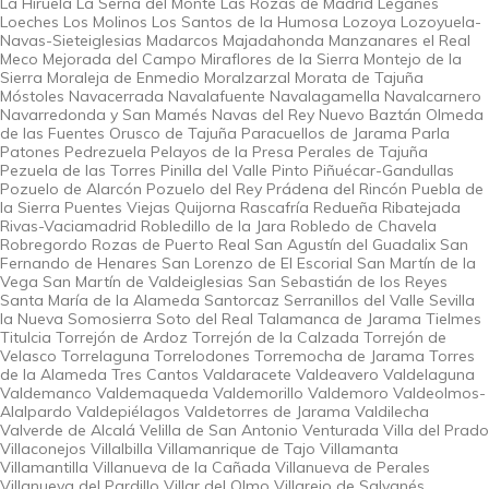
La Hiruela La Serna del Monte Las Rozas de Madrid Leganés
Loeches Los Molinos Los Santos de la Humosa Lozoya Lozoyuela-
Navas-Sieteiglesias Madarcos Majadahonda Manzanares el Real
Meco Mejorada del Campo Miraflores de la Sierra Montejo de la
Sierra Moraleja de Enmedio Moralzarzal Morata de Tajuña
Móstoles Navacerrada Navalafuente Navalagamella Navalcarnero
Navarredonda y San Mamés Navas del Rey Nuevo Baztán Olmeda
de las Fuentes Orusco de Tajuña Paracuellos de Jarama Parla
Patones Pedrezuela Pelayos de la Presa Perales de Tajuña
Pezuela de las Torres Pinilla del Valle Pinto Piñuécar-Gandullas
Pozuelo de Alarcón Pozuelo del Rey Prádena del Rincón Puebla de
la Sierra Puentes Viejas Quijorna Rascafría Redueña Ribatejada
Rivas-Vaciamadrid Robledillo de la Jara Robledo de Chavela
Robregordo Rozas de Puerto Real San Agustín del Guadalix San
Fernando de Henares San Lorenzo de El Escorial San Martín de la
Vega San Martín de Valdeiglesias San Sebastián de los Reyes
Santa María de la Alameda Santorcaz Serranillos del Valle Sevilla
la Nueva Somosierra Soto del Real Talamanca de Jarama Tielmes
Titulcia Torrejón de Ardoz Torrejón de la Calzada Torrejón de
Velasco Torrelaguna Torrelodones Torremocha de Jarama Torres
de la Alameda Tres Cantos Valdaracete Valdeavero Valdelaguna
Valdemanco Valdemaqueda Valdemorillo Valdemoro Valdeolmos-
Alalpardo Valdepiélagos Valdetorres de Jarama Valdilecha
Valverde de Alcalá Velilla de San Antonio Venturada Villa del Prado
Villaconejos Villalbilla Villamanrique de Tajo Villamanta
Villamantilla Villanueva de la Cañada Villanueva de Perales
Villanueva del Pardillo Villar del Olmo Villarejo de Salvanés